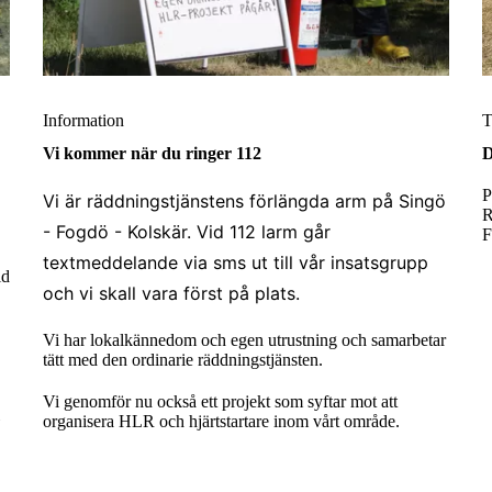
Information
T
Vi kommer när du ringer 112
D
P
Vi är räddningstjänstens förlängda arm på Singö
R
- Fogdö - Kolskär. Vid 112 larm går
F
textmeddelande via sms ut till vår insatsgrupp
id
och vi skall vara först på plats.
Vi har lokalkännedom och egen utrustning och samarbetar
tätt med den ordinarie räddningstjänsten.
Vi genomför nu också ett projekt som syftar mot att
i
organisera HLR och hjärtstartare inom vårt område.
d