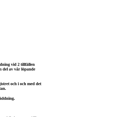
ing vid 2 tillfällen
 del av vår löpande
gistret och i och med det
dan.
äddning.