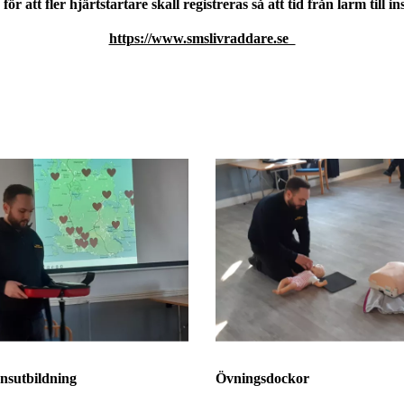
r att fler hjärtstartare skall registreras så att tid från larm till ins
https://www.smslivraddare.se
onsutbildning
Övningsdockor