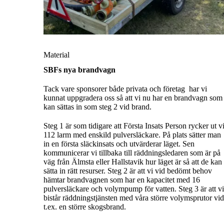
Material
SBFs nya brandvagn
Tack vare sponsorer både privata och företag har vi
kunnat uppgradera oss så att vi nu har en brandvagn som
kan sättas in som steg 2 vid brand.
Steg 1 är som tidigare att Första Insats Person rycker ut v
112 larm med enskild pulversläckare. På plats sätter man
in en första släckinsats och utvärderar läget. Sen
kommunicerar vi tillbaka till räddningsledaren som är på
väg från Älmsta eller Hallstavik hur läget är så att de kan
sätta in rätt resurser. Steg 2 är att vi vid bedömt behov
hämtar brandvagnen som har en kapacitet med 16
pulversläckare och volympump för vatten. Steg 3 är att v
bistår räddningstjänsten med våra större volymsprutor vi
t.ex. en större skogsbrand.