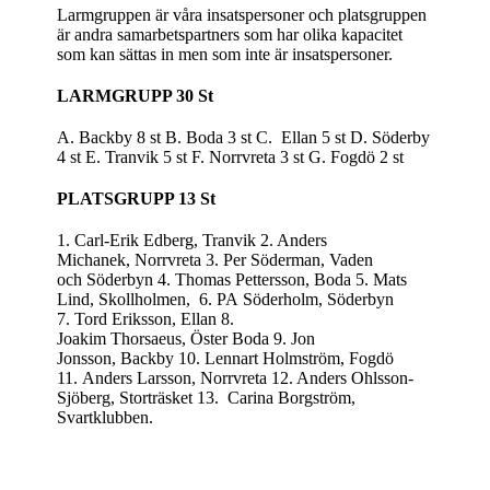
Larmgruppen är våra insatspersoner och platsgruppen
är andra samarbetspartners som har olika kapacitet
som kan sättas in men som inte är insatspersoner.
LARMGRUPP 30 St
A. Backby 8 st B. Boda 3 st C. Ellan 5 st D. Söderby
4 st E. Tranvik 5 st F. Norrvreta 3 st G. Fogdö 2 st
PLATSGRUPP 13 St
1. Carl-Erik Edberg, Tranvik 2. Anders
Michanek, Norrvreta 3. Per Söderman, Vaden
och Söderbyn 4. Thomas Pettersson, Boda 5. Mats
Lind, Skollholmen, 6. PA Söderholm, Söderbyn
7. Tord Eriksson, Ellan 8.
Joakim Thorsaeus, Öster Boda 9. Jon
Jonsson, Backby 10. Lennart Holmström, Fogdö
11. Anders Larsson, Norrvreta 12. Anders Ohlsson-
Sjöberg, Storträsket 13. Carina Borgström,
Svartklubben.