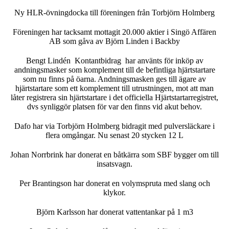
Ny HLR-övningdocka till föreningen från Torbjörn Holmberg
Föreningen har tacksamt mottagit 20.000 aktier i Singö Affären
AB som gåva av Björn Linden i Backby
Bengt Lindén Kontantbidrag har använts för inköp av
andningsmasker som komplement till de befintliga hjärtstartare
som nu finns på öarna. Andningsmasken ges till ägare av
hjärtstartare som ett komplement till utrustningen, mot att man
låter registrera sin hjärtstartare i det officiella Hjärtstartarregistret,
dvs synliggör platsen för var den finns vid akut behov.
Dafo har via Torbjörn Holmberg bidragit med pulversläckare i
flera omgångar. Nu senast 20 stycken 12 L
Johan Norrbrink har donerat en båtkärra som SBF bygger om till
insatsvagn.
Per Brantingson har donerat en volymspruta med slang och
klykor.
Björn Karlsson har donerat vattentankar på 1 m3